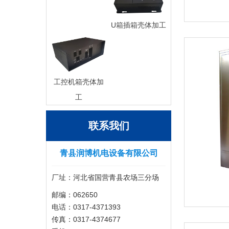
U箱插箱壳体加工
工控机箱壳体加
工
联系我们
青县润博机电设备有限公司
厂址：河北省国营青县农场三分场
邮编：062650
电话：0317-4371393
传真：0317-4374677