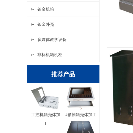
钣金机箱
钣金外壳
多媒体教学设备
非标机箱机柜
推荐产品
工控机箱壳体加
U箱插箱壳体加工
工